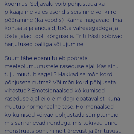
koormus. Seljavalu võib põhjustada ka
pikaajaline vales asendis seismine või kiire
pööramine (ka voodis). Kanna mugavaid ilma
kontsata jalanõusid, tööta vaheaegadega ja
tõsta jalad tooli kõrgusele. Eriti hästi sobivad
harjutused palliga või ujumine.
Suurt tähelepanu tuleb pöörata
meeleolumuutustele raseduse ajal. Kas sinu
tuju muutub sageli? Hakkad sa mõnikord
põhjuseta nutma? Või mõnikord põhjuseta
vihastud? Emotsionaalsed kõikumised
raseduse ajal ei ole midagi ebatavalist, kuna
muutub hormonaalne tase. Hormonaalsed
kõikumised võivad põhjustada sümptomeid,
mis sarnanevad nendega, mis tekivad enne
menstruatsiooni, nimelt ärevust ja ärrituvust.