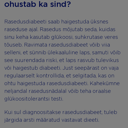
ohustab ka sind?
Rasedusdiabeeti saab haigestuda üksnes
raseduse ajal. Rasedus mõjutab seda, kuidas
sinu keha kasutab glükoosi, suhkrutase veres
tõuseb. Ravimata rasedusdiabeet võib viia
selleni, et sünnib ülekaaluline laps, samuti võib
see suurendada riski, et laps rasvub tulevikus
või haigestub diabeeti. Just seepärast on vaja
regulaarselt kontrollida, et selgitada, kas on
ohtu haigestuda rasedusdiabeeti. Kahekümne
neljandal rasedusnädalal võib teha oraalse
glükoositolerantsi testi.
Kui sul diagnoositakse rasedusdiabeet, tuleb
järgida arsti määratud vastavat dieeti.