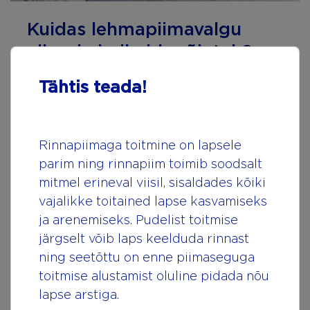
Kuidas lehmapiimavalgu
allergia imikuid mõjutab?
Tähtis teada!
Loe artiklit
Rinnapiimaga toitmine on lapsele
parim ning rinnapiim toimib soodsalt
mitmel erineval viisil, sisaldades kõiki
vajalikke toitained lapse kasvamiseks
ja arenemiseks. Pudelist toitmise
järgselt võib laps keelduda rinnast
ning seetõttu on enne piimaseguga
toitmise alustamist oluline pidada nõu
lapse arstiga.