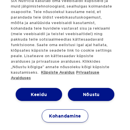
SIA Nutricia kasutab oma veebisaidil küpsiseid ja
muid jälgimistehnoloogiaid, sealhulgas kolmandate
osapoolte. Teie nõusolekul kasutame neid, et
parandada teie üldist veebikasutuskogemust,
mõõta ja analüüsida veebisaidi kasutamist,
kohandada teie huvidele vastavat sisu ja reklaami
(meie veebisaidil ja teistel veebisaitidel) ning
pakkuda teile sotsiaalmeedias kättesaadavaid
funktsioone. Saate oma eelistusi igal ajal hallata,
klõpsates küpsiste seadete link to cookie settings
peale. Lisateave on kättesaadav küpsiste
avalduses ja privaatsuse avalduses. Klikkides
„Nõustu kõigiga” annate nõusoleku kõigi küpsiste
kasutamiseks.
Küpsiste Avaldus
Privaatsuse
Avalduses
Keeidu
Nõustu
Eliminatsioonidieet
Kohandamine
toiduallergiaga lapsele