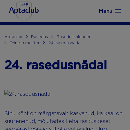
Aptaclub.ee
Skip to content
Menu
Aptaclub
Rasedus
Raseduskalender
Teine trimester
24. rasedusnädal
24. rasedusnädal
Sinu kõht on märgatavalt kasvanud, ka kaal on
suurenenud, mõjutades keha raskuskeset,
seepärast võivad sul olla seljavalud. Uuri,