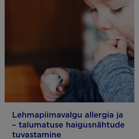
Lehmapiimavalgu allergia ja
– talumatuse haigusnähtude
tuvastamine