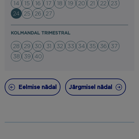
14
15
16
17
18
19
20
21
22
23
24
25
26
27
KOLMANDAL TRIMESTRAL
28
29
30
31
32
33
34
35
36
37
38
39
40
Eelmise nädal
Järgmisel nädal