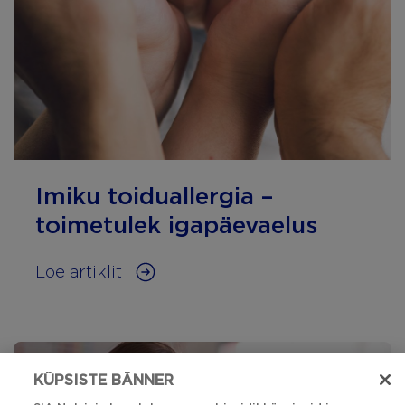
Imiku toiduallergia –
toimetulek igapäevaelus
Loe artiklit
KÜPSISTE BÄNNER