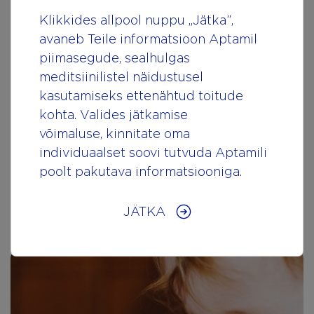
Klikkides allpool nuppu „Jätka”,
avaneb Teile informatsioon Aptamil
piimasegude, sealhulgas
meditsiinilistel näidustusel
kasutamiseks ettenähtud toitude
kohta. Valides jätkamise
võimaluse, kinnitate oma
Toitumine
individuaalset soovi tutvuda Aptamili
poolt pakutava informatsiooniga.
Loe artiklit
JÄTKA