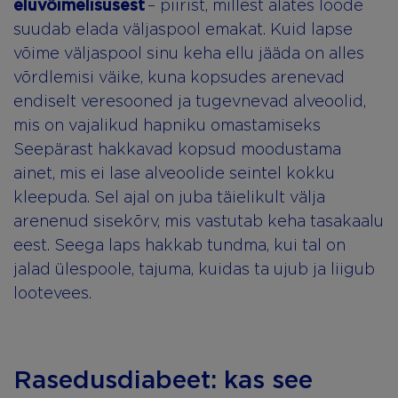
eluvõimelisusest
– piirist, millest alates loode
suudab elada väljaspool emakat. Kuid lapse
võime väljaspool sinu keha ellu jääda on alles
võrdlemisi väike, kuna kopsudes arenevad
endiselt veresooned ja tugevnevad alveoolid,
mis on vajalikud hapniku omastamiseks
Seepärast hakkavad kopsud moodustama
ainet, mis ei lase alveoolide seintel kokku
kleepuda. Sel ajal on juba täielikult välja
arenenud sisekõrv, mis vastutab keha tasakaalu
eest. Seega laps hakkab tundma, kui tal on
jalad ülespoole, tajuma, kuidas ta ujub ja liigub
lootevees.
Rasedusdiabeet: kas see