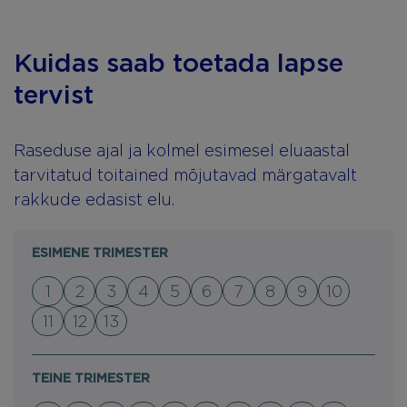
Kuidas saab toetada lapse
tervist
Raseduse ajal ja kolmel esimesel eluaastal
tarvitatud toitained mõjutavad märgatavalt
rakkude edasist elu.
ESIMENE TRIMESTER
1
2
3
4
5
6
7
8
9
10
11
12
13
TEINE TRIMESTER