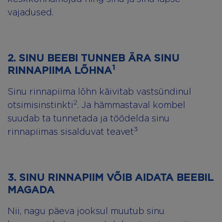
vajadused.
2. SINU BEEBI TUNNEB ÄRA SINU
1
RINNAPIIMA LÕHNA
Sinu rinnapiima lõhn käivitab vastsündinul
2
otsimisinstinkti
. Ja hämmastaval kombel
suudab ta tunnetada ja töödelda sinu
3
rinnapiimas sisalduvat teavet
3. SINU RINNAPIIM VÕIB AIDATA BEEBIL
MAGADA
Nii, nagu päeva jooksul muutub sinu