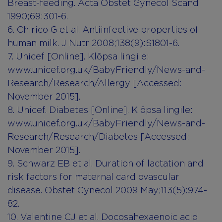
Breast-feeding. Acta Obstet Gynecol Scand
1990;69:301-6.
6. Chirico G et al. Antiinfective properties of
human milk. J Nutr 2008;138(9):S1801-6.
7. Unicef [Online]. Klõpsa lingile:
www.unicef.org.uk/BabyFriendly/News-and-
Research/Research/Allergy
[Accessed:
November 2015].
8. Unicef. Diabetes [Online]. Klõpsa lingile:
www.unicef.org.uk/BabyFriendly/News-and-
Research/Research/Diabetes
[Accessed:
November 2015].
9. Schwarz EB et al. Duration of lactation and
risk factors for maternal cardiovascular
disease. Obstet Gynecol 2009 May;113(5):974-
82.
10. Valentine CJ et al. Docosahexaenoic acid