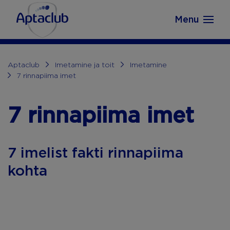
Aptaclub.ee
Skip to content
Menu
Aptaclub
Imetamine ja toit
Imetamine
7 rinnapiima imet
7 rinnapiima imet
7 imelist fakti rinnapiima
kohta