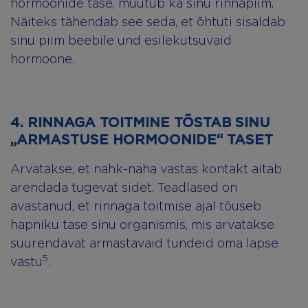
hormoonide tase, muutub ka sinu rinnapiim.
Näiteks tähendab see seda, et õhtuti sisaldab
sinu piim beebile und esilekutsuvaid
hormoone.
4. RINNAGA TOITMINE TÕSTAB SINU
„ARMASTUSE HORMOONIDE“ TASET
Arvatakse, et nahk-naha vastas kontakt aitab
arendada tugevat sidet. Teadlased on
avastanud, et rinnaga toitmise ajal tõuseb
hapniku tase sinu organismis, mis arvatakse
suurendavat armastavaid tundeid oma lapse
5
vastu
.