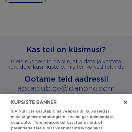
Kas teil on küsimusi?
Meie eksperdid on siin, et aidata ja vastata
kõikidele küsimustele, mis teil võivad tekkida.
Ootame teid aadressil
aptaclub.ee@danone.com
KÜPSISTE BÄNNER
SIA Nutricia kasutab oma veebisaidil küpsiseid ja
Tagasi üles
muid jälgimistehnoloogiaid, sealhulgas kolmandate
osapoolte. Teie nõusolekul kasutame neid, et
parandada teie üldist veebikasutuskogemust,
Privaatsusavaldus