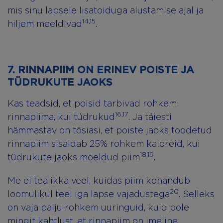
mis sinu lapsele lisatoiduga alustamise ajal ja
14,15
hiljem meeldivad
.
7. RINNAPIIM ON ERINEV POISTE JA
TÜDRUKUTE JAOKS
Kas teadsid, et poisid tarbivad rohkem
16,17
rinnapiima, kui tüdrukud
. Ja täiesti
hämmastav on tõsiasi, et poiste jaoks toodetud
rinnapiim sisaldab 25% rohkem kaloreid, kui
18,19
tüdrukute jaoks mõeldud piim
.
Me ei tea ikka veel, kuidas piim kohandub
20
loomulikul teel iga lapse vajadustega
. Selleks
on vaja palju rohkem uuringuid, kuid pole
mingit kahtlust, et rinnapiim on imeline.