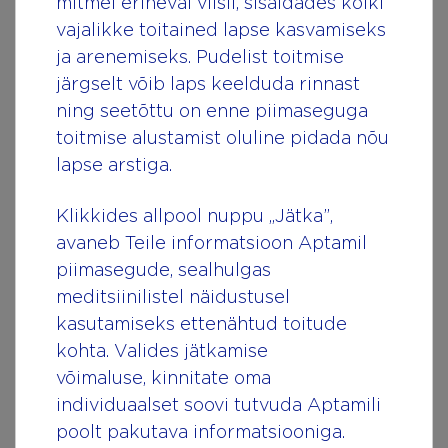
mitmel erineval viisil, sisaldades kõiki
Lisateavet
rinnapiima positiivse mõju kohta
vajalikke toitained lapse kasvamiseks
sinu lapse tervisele ja arengule leiad
ja arenemiseks. Pudelist toitmise
järgmistest artiklitest.
järgselt võib laps keelduda rinnast
ning seetõttu on enne piimaseguga
Was
Hinnake seda artiklit
*
If you
1 Star
2 Stars
3 Stars
4 Stars
5 Stars
are
toitmise alustamist oluline pidada nõu
this
human,
leave
lapse arstiga.
article
this
field
relevant?
blank.
Klikkides allpool nuppu „Jätka”,
avaneb Teile informatsioon Aptamil
Hinda
piimasegude, sealhulgas
meditsiinilistel näidustusel
kasutamiseks ettenähtud toitude
kohta. Valides jätkamise
Allikad
võimaluse, kinnitate oma
individuaalset soovi tutvuda Aptamili
poolt pakutava informatsiooniga.
1. Nishitani S et al. The calming effect of a