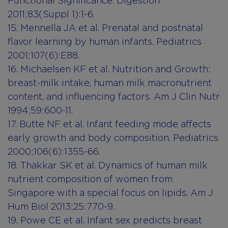
Functional Significance. Digestion
2011;83(Suppl 1):1-6.
15. Mennella JA et al. Prenatal and postnatal
flavor learning by human infants. Pediatrics
2001;107(6):E88.
16. Michaelsen KF et al. Nutrition and Growth:
breast-milk intake, human milk macronutrient
content, and influencing factors. Am J Clin Nutr
1994;59:600-11.
17. Butte NF et al. Infant feeding mode affects
early growth and body composition. Pediatrics
2000;106(6):1355-66.
18. Thakkar SK et al. Dynamics of human milk
nutrient composition of women from
Singapore with a special focus on lipids. Am J
Hum Biol 2013;25:770-9.
19. Powe CE et al. Infant sex predicts breast