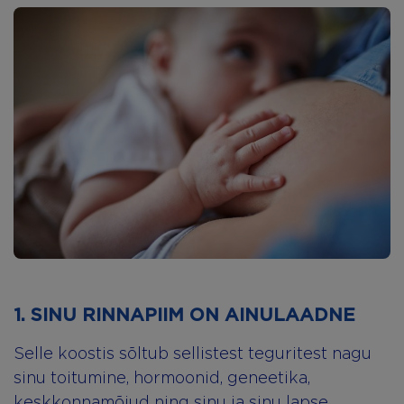
1. SINU RINNAPIIM ON AINULAADNE
Selle koostis sõltub sellistest teguritest nagu
sinu toitumine, hormoonid, geneetika,
keskkonnamõjud ning sinu ja sinu lapse