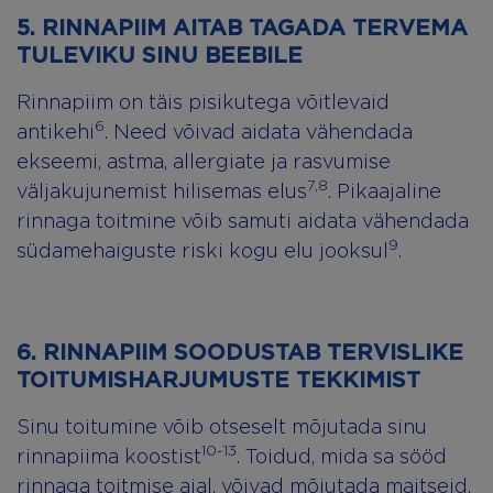
5. RINNAPIIM AITAB TAGADA TERVEMA
TULEVIKU SINU BEEBILE
Rinnapiim on täis pisikutega võitlevaid
6
antikehi
. Need võivad aidata vähendada
ekseemi, astma, allergiate ja rasvumise
7,8
väljakujunemist hilisemas elus
. Pikaajaline
rinnaga toitmine võib samuti aidata vähendada
9
südamehaiguste riski kogu elu jooksul
.
6. RINNAPIIM SOODUSTAB TERVISLIKE
TOITUMISHARJUMUSTE TEKKIMIST
Sinu toitumine võib otseselt mõjutada sinu
10-13
rinnapiima koostist
. Toidud, mida sa sööd
rinnaga toitmise ajal, võivad mõjutada maitseid,