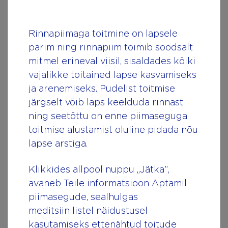
inimesed on kurtnud, et seda kasutatakse liiga
sageli või valesti, leiab toiduainete
Rinnapiimaga toitmine on lapsele
standardiamet, et see on allergiatega inimeste
parim ning rinnapiim toimib soodsalt
jaoks hädavajalik ning toimib toidutööstuses
mitmel erineval viisil, sisaldades kõiki
hästi. Inimesed saavad selgeid juhiseid selle
vajalikke toitained lapse kasvamiseks
kohta, miks neid mõisteid kasutatakse ja mida
ja arenemiseks. Pudelist toitmise
need tähendavad.
järgselt võib laps keelduda rinnast
ning seetõttu on enne piimaseguga
toitmise alustamist oluline pidada nõu
Nõuanded toidu pakenditelt
lapse arstiga.
allergiateabe leidmiseks
Klikkides allpool nuppu „Jätka”,
Ehkki toitude sildid on mõeldud meie
avaneb Teile informatsioon Aptamil
aitamiseks, ei pruugi need alati väga
piimasegude, sealhulgas
arusaadavad olla ning ühe ja sama levinud
meditsiinilistel näidustusel
allergeeni kohta kasutatakse mitut erinevat
kasutamiseks ettenähtud toitude