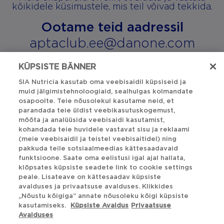
kõikidele küsimustele, mis teil võivad tekkida.
Ootame teid aadressil
aptaclub.ee@danone.com
KÜPSISTE BÄNNER
SIA Nutricia kasutab oma veebisaidil küpsiseid ja
Tagasi üles
muid jälgimistehnoloogiaid, sealhulgas kolmandate
osapoolte. Teie nõusolekul kasutame neid, et
parandada teie üldist veebikasutuskogemust,
Privaatsusavaldus
mõõta ja analüüsida veebisaidi kasutamist,
kohandada teie huvidele vastavat sisu ja reklaami
Küpsiste Avaldus
(meie veebisaidil ja teistel veebisaitidel) ning
pakkuda teile sotsiaalmeedias kättesaadavaid
funktsioone. Saate oma eelistusi igal ajal hallata,
Küpsiste eelistused
klõpsates küpsiste seadete link to cookie settings
peale. Lisateave on kättesaadav küpsiste
Õiguslik teade
avalduses ja privaatsuse avalduses. Klikkides
„Nõustu kõigiga” annate nõusoleku kõigi küpsiste
Twitter
Järgi meid:
kasutamiseks.
Küpsiste Avaldus
Privaatsuse
Facebook
Instagram
Avalduses