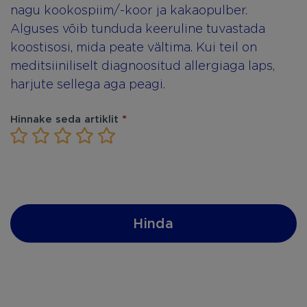
nagu kookospiim/-koor ja kakaopulber.
Alguses võib tunduda keeruline tuvastada
koostisosi, mida peate vältima. Kui teil on
meditsiiniliselt diagnoositud allergiaga laps,
harjute sellega aga peagi.
Was
Hinnake seda artiklit
*
If you
1 Star
2 Stars
3 Stars
4 Stars
5 Stars
are
this
human,
leave
article
this
field
relevant?
blank.
Hinda