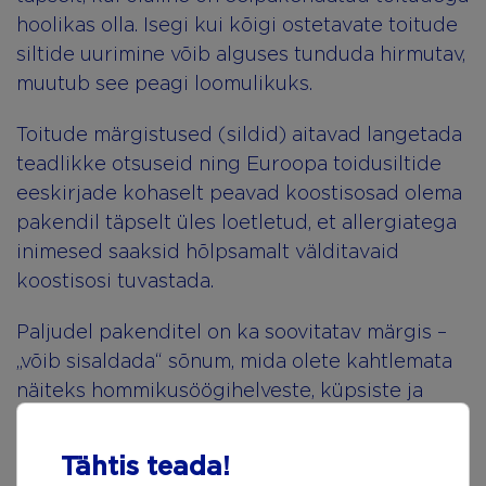
hoolikas olla. Isegi kui kõigi ostetavate toitude
siltide uurimine võib alguses tunduda hirmutav,
muutub see peagi loomulikuks.
Toitude märgistused (sildid) aitavad langetada
teadlikke otsuseid ning Euroopa toidusiltide
eeskirjade kohaselt peavad koostisosad olema
pakendil täpselt üles loetletud, et allergiatega
inimesed saaksid hõlpsamalt välditavaid
koostisosi tuvastada.
Paljudel pakenditel on ka soovitatav märgis –
„võib sisaldada“ sõnum, mida olete kahtlemata
näiteks hommikusöögihelveste, küpsiste ja
pähklite pakkidel näinud. Tootjad kasutavad
seda fraasi sageli hoiatusena ning tegu ei ole
Tähtis teada!
seadusest tuleneva nõudega. Ehkki mõned