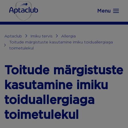
Aptaclub.ee
Skip to content
Menu
Aptaclub
Imiku tervis
Allergia
Toitude märgistuste kasutamine imiku toiduallergiaga
toimetulekul
Toitude märgistuste
kasutamine imiku
toiduallergiaga
toimetulekul