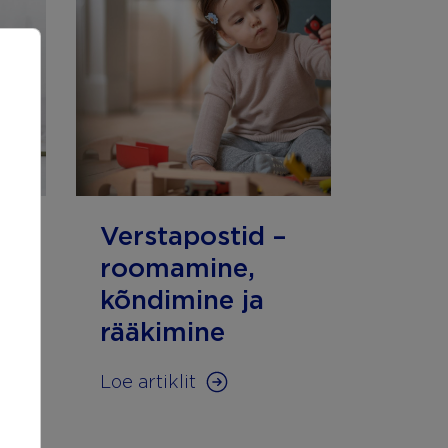
e
Verstapostid –
roomamine,
kõndimine ja
rääkimine
Loe artiklit