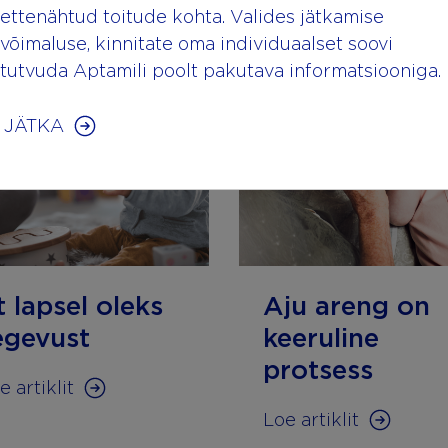
ettenähtud toitude kohta. Valides jätkamise
võimaluse, kinnitate oma individuaalset soovi
tutvuda Aptamili poolt pakutava informatsiooniga.
JÄTKA
t lapsel oleks
Aju areng on
egevust
keeruline
protsess
e artiklit
Loe artiklit