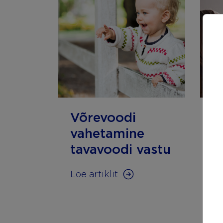
Võrevoodi
E
vahetamine
s
tavavoodi vastu
Lo
Loe artiklit