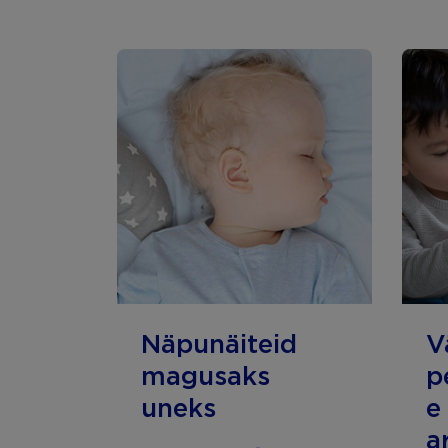
Näpunäiteid
V
magusaks
p
uneks
e
a