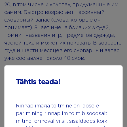
20, в том числе и «слова», придуманные им
самим. Быстро возрастает пассивный
словарный запас (слова, которые он
понимает). Знает имена близких людей,
помнит названия игр, предметов одежды,
частей тела и может их показать. В возрасте
года и шести месяцев его словарный запас
уже составляет около 40 слов.
В год и девять месяцев малыш обычно уже
использует предложения из двух слов,
Tähtis teada!
может ответить на вопросы «Где?», «Что это
такое?», «Что делает?» и т.п. Активный запас
слов все увеличивается.
Rinnapiimaga toitmine on lapsele
parim ning rinnapiim toimib soodsalt
mitmel erineval viisil, sisaldades kõiki