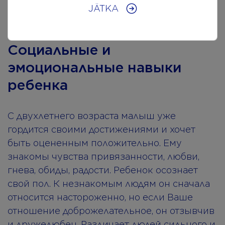
коньки, играть в футбол.
JÄTKA
Социальные и
эмоциональные навыки
ребенка
С двухлетнего возраста малыш уже
гордится своими достижениями и хочет
быть оцененным положительно. Ему
знакомы чувства привязанности, любви,
гнева, обиды, радости. Ребенок осознает
свой пол. К незнакомым людям он сначала
относится настороженно, но если Ваше
отношение доброжелательное, он отзывчив
и дружелюбен. Различает людей сильного и