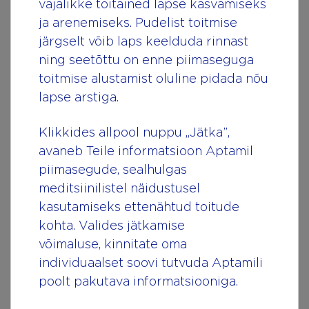
РАЗВИТИЕ РЕБЕНКА ОТ 2
vajalikke toitained lapse kasvamiseks
ja arenemiseks. Pudelist toitmise
ДО 3 ЛЕТ
järgselt võib laps keelduda rinnast
ning seetõttu on enne piimaseguga
В возрасте двух лет ребенок умеет хорошо
toitmise alustamist oluline pidada nõu
держать фломастер или карандаш, но
lapse arstiga.
рисует пока еще только бессмысленные
фигуры. Уже может ходить по неровной
Klikkides allpool nuppu „Jätka”,
поверхности, перелезать через небольшие
avaneb Teile informatsioon Aptamil
канавки, прыгать с высоты 10-15
piimasegude, sealhulgas
сантиметров, иногда обеими руками
meditsiinilistel näidustusel
поймать мяч, брошенный с близкой
kasutamiseks ettenähtud toitude
дистанции.
kohta. Valides jätkamise
võimaluse, kinnitate oma
По достижении трех лет ребенок учится
individuaalset soovi tutvuda Aptamili
ездить на велосипеде, качаться на качелях,
poolt pakutava informatsiooniga.
ходить на лыжах, плавать, вставать на