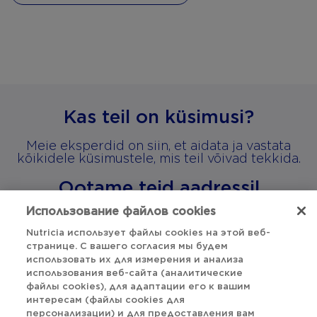
Kas teil on küsimusi?
Meie eksperdid on siin, et aidata ja vastata
kõikidele küsimustele, mis teil võivad tekkida.
Ootame teid aadressil
aptaclub.ee@danone.com
Использование файлов cookies
Nutricia использует файлы cookies на этой веб-
странице. С вашего согласия мы будем
использовать их для измерения и анализа
использования веб-сайта (аналитические
Наверх
файлы cookies), для адаптации его к вашим
интересам (файлы cookies для
Заявление о конфиденциальности
персонализации) и для предоставления вам