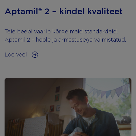
Aptamil® 2 – kindel kvaliteet
Teie beebi väärib kõrgeimaid standardeid.
Aptamil 2 – hoole ja armastusega valmistatud.
Loe veel