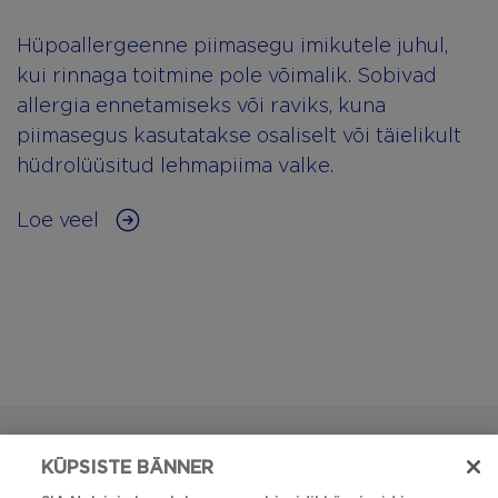
Hüpoallergeenne piimasegu imikutele juhul,
kui rinnaga toitmine pole võimalik. Sobivad
allergia ennetamiseks või raviks, kuna
piimasegus kasutatakse osaliselt või täielikult
hüdrolüüsitud lehmapiima valke.
Loe veel
Kas teil on küsimusi?
KÜPSISTE BÄNNER