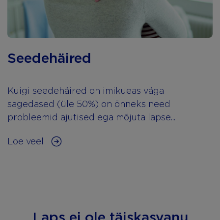
Seedehäired
Kuigi seedehäired on imikueas väga
sagedased (üle 50%) on õnneks need
probleemid ajutised ega mõjuta lapse...
Loe veel
Laps ei ole täiskasvanu