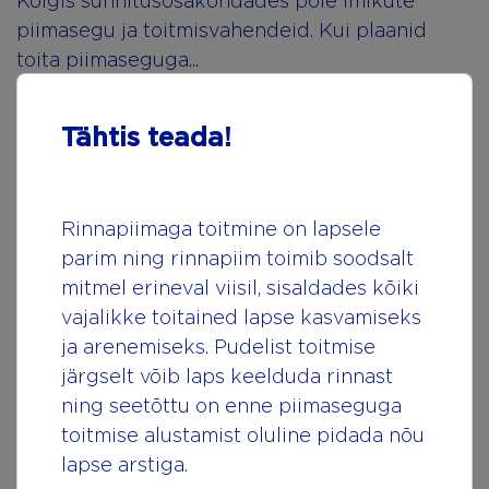
Kõigis sünnitusosakondades pole imikute
piimasegu ja toitmisvahendeid. Kui plaanid
toita piimaseguga...
Piimasegud
Tähtis teada!
Rinnapiimaga toitmine on lapsele
parim ning rinnapiim toimib soodsalt
Imiku tervis
mitmel erineval viisil, sisaldades kõiki
vajalikke toitained lapse kasvamiseks
ja arenemiseks. Pudelist toitmise
järgselt võib laps keelduda rinnast
ning seetõttu on enne piimaseguga
toitmise alustamist oluline pidada nõu
lapse arstiga.