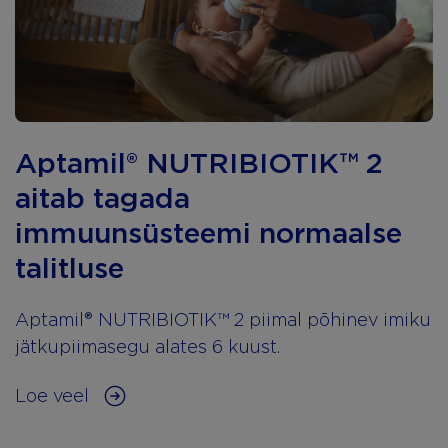
Aptamil® NUTRIBIOTIK™ 2
aitab tagada
immuunsüsteemi normaalse
talitluse
Aptamil® NUTRIBIOTIK™ 2 piimal põhinev imiku
jätkupiimasegu alates 6 kuust.
Loe veel