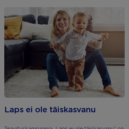
Laps ei ole täiskasvanu
Teavituskampaania „Laps ei ole täiskasvanu“ on