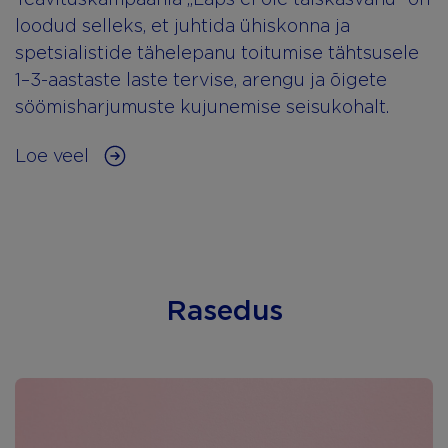
loodud selleks, et juhtida ühiskonna ja
spetsialistide tähelepanu toitumise tähtsusele
1–3-aastaste laste tervise, arengu ja õigete
söömisharjumuste kujunemise seisukohalt.
Loe veel
Rasedus