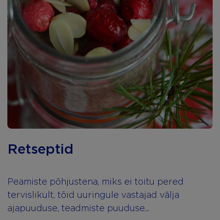
Retseptid
Peamiste põhjustena, miks ei toitu pered
tervislikult, tõid uuringule vastajad välja
ajapuuduse, teadmiste puuduse...