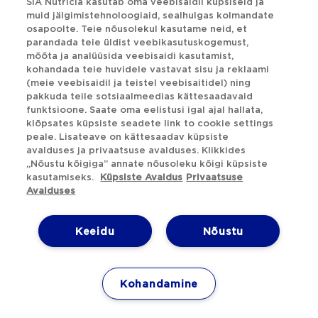
Meie eksperdid on siin, et aidata ja vastata
SIA Nutricia kasutab oma veebisaidil küpsiseid ja
kõikidele küsimustele, mis teil võivad tekkida.
muid jälgimistehnoloogiaid, sealhulgas kolmandate
osapoolte. Teie nõusolekul kasutame neid, et
Ootame teid aadressil
parandada teie üldist veebikasutuskogemust,
mõõta ja analüüsida veebisaidi kasutamist,
aptaclub.ee@danone.com
kohandada teie huvidele vastavat sisu ja reklaami
(meie veebisaidil ja teistel veebisaitidel) ning
pakkuda teile sotsiaalmeedias kättesaadavaid
funktsioone. Saate oma eelistusi igal ajal hallata,
klõpsates küpsiste seadete link to cookie settings
Tagasi üles
peale. Lisateave on kättesaadav küpsiste
avalduses ja privaatsuse avalduses. Klikkides
„Nõustu kõigiga” annate nõusoleku kõigi küpsiste
Privaatsusavaldus
kasutamiseks.
Küpsiste Avaldus
Privaatsuse
Avalduses
Küpsiste Avaldus
Keeidu
Nõustu
Küpsiste eelistused
Õiguslik teade
Kohandamine
Twitter
Järgi meid:
Facebook
Instagram