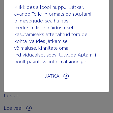
Klikkides allpool nuppu „Jätka”,
avaneb Teile informatsioon Aptamil
piimasegude, sealhulgas
meditsiinilistel näidustusel
kasutamiseks ettenähtud toitude
kohta. Valides jätkamise
võimaluse, kinnitate oma
individuaalset soovi tutvuda Aptamili
Immuunsus
poolt pakutava informatsiooniga.
Uskumatu, kui kiiresti vastsündinu esimese
JÄTKA
aasta jooksul areneb – lisaks kaalus juurde
võtmisele ja füsioloogilistele muudatustele
tutvub...
Loe veel