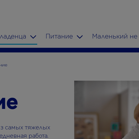
младенца
Питание
Маленький не
n
Toggle Dropdown
Toggle Dropdown
ние
ие
 из самых тяжелых
жедневная работа.