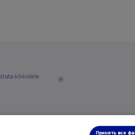
astata kõikidele
Принять все ф