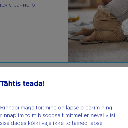
ся с раннего
Tähtis teada!
Rinnapiimaga toitmine on lapsele parim ning
rinnapiim toimib soodsalt mitmel erineval viisil,
sisaldades kõiki vajalikke toitained lapse