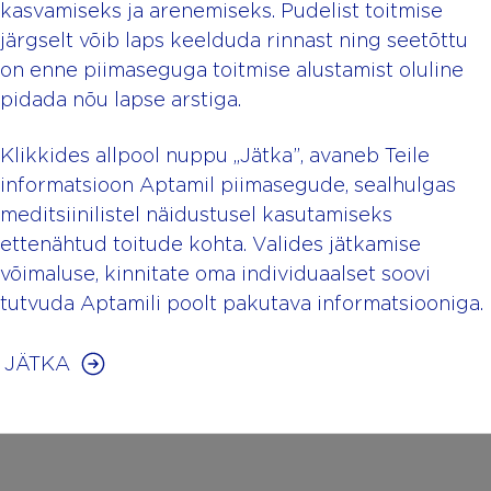
kasvamiseks ja arenemiseks. Pudelist toitmise
järgselt võib laps keelduda rinnast ning seetõttu
on enne piimaseguga toitmise alustamist oluline
pidada nõu lapse arstiga.
Klikkides allpool nuppu „Jätka”, avaneb Teile
ак
Как
informatsioon Aptamil piimasegude, sealhulgas
ехнологии
справиться с
meditsiinilistel näidustusel kasutamiseks
ettenähtud toitude kohta. Valides jätkamise
лияют на
проблемами
võimaluse, kinnitate oma individuaalset soovi
азвитие
поведения
tutvuda Aptamili poolt pakutava informatsiooniga.
ашего
Вашего
ебенка?
ребенка
JÄTKA
одробнее
Подробнее