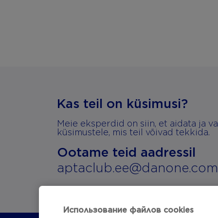
Kas teil on küsimusi?
Meie eksperdid on siin, et aidata ja v
küsimustele, mis teil võivad tekkida.
Ootame teid aadressil
aptaclub.ee@danone.com
Использование файлов cookies