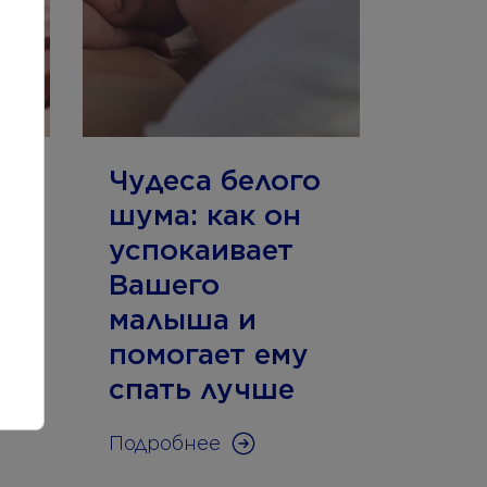
Чудеса белого
шума: как он
успокаивает
Вашего
малыша и
помогает ему
спать лучше
Подробнее