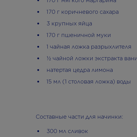
170 г мягкого маргарина
170 г коричневого сахара
3 крупных яйца
170 г пшеничной муки
1 чайная ложка разрыхлителя
½ чайной ложки экстракта ван
натертая цедра лимона
15 мл (1 столовая ложка) воды
Составные части для начинки:
300 мл сливок