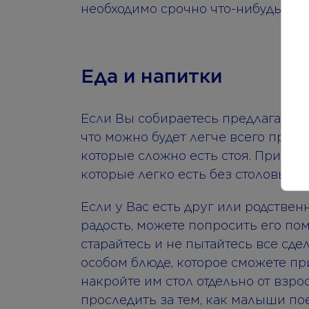
необходимо срочно что-нибудь сдел
Еда и напитки
Если Вы собираетесь предлагать го
что можно будет легче всего приго
которые сложно есть стоя. Пригото
которые легко есть без столовых п
Если у Вас есть друг или родствен
радость, можете попросить его по
старайтесь и не пытайтесь все сде
особом блюде, которое сможете при
накройте им стол отдельно от взро
проследить за тем, как малыши пое