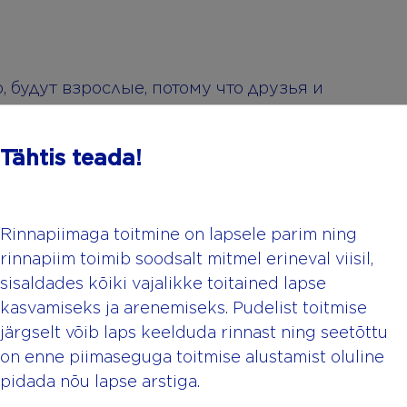
, будут взрослые, потому что друзья и
т особенный день вместе с Вами.
ть алкогольные напитки вне
Tähtis teada!
в – курить снаружи.
аздником, и он принес радость
пригласить не более пяти маленьких
Rinnapiimaga toitmine on lapsele parim ning
аз все пройдет идеально! Обязательно
rinnapiim toimib soodsalt mitmel erineval viisil,
стей, кто-то устанет, также вероятно,
sisaldades kõiki vajalikke toitained lapse
 к тому, что после угощения маленьких
kasvamiseks ja arenemiseks. Pudelist toitmise
ства.
järgselt võib laps keelduda rinnast ning seetõttu
on enne piimaseguga toitmise alustamist oluline
ете, помочь присмотреть за Вашим
pidada nõu lapse arstiga.
форте гостей, или когда Вам будет