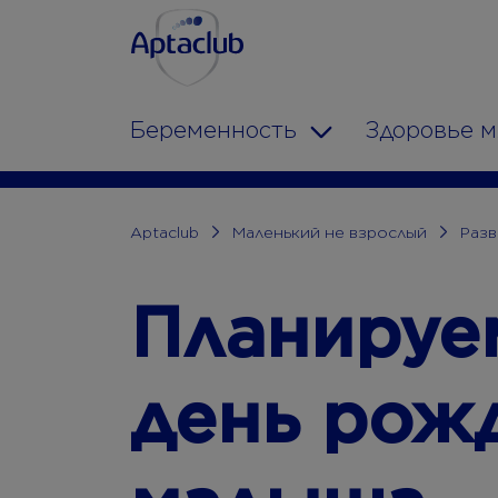
Aptaclub.ee
Skip to content
Беременность
Здоровье 
Toggle Dropdow
Aptaclub
Маленький не взрослый
Разв
Планируе
день рож