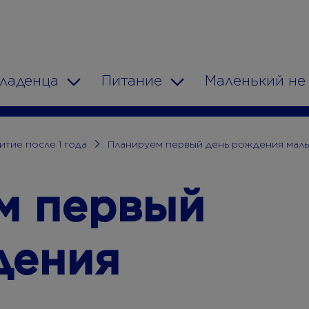
младенца
Питание
Маленький не
n
Toggle Dropdown
Toggle Dropdown
итие после 1 года
Планируем первый день рождения мал
м первый
дения