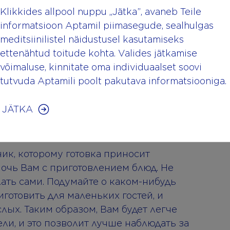
ать.
Klikkides allpool nuppu „Jätka”, avaneb Teile
informatsioon Aptamil piimasegude, sealhulgas
meditsiinilistel näidustusel kasutamiseks
ettenähtud toitude kohta. Valides jätkamise
võimaluse, kinnitate oma individuaalset soovi
tutvuda Aptamili poolt pakutava informatsiooniga.
стям еду, выберите что-нибудь такое,
товить. Избегайте жидких блюд,
JÄTKA
вьте простые закуски буфетного типа,
риборов.
ник, которому готовка приносит
мочь Вам с приготовлением блюд. Не
лать сами. Подумайте о каком-нибудь
готовить для маленьких гостей, и
слых. Таким образом, Вам будет легче
ли, и это позволит лучше наблюдать за