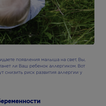
идаете появления малыша на свет, Вы,
танет ли Ваш ребенок аллергиком. Вот
ут снизить риск развития аллергии у
 беременности