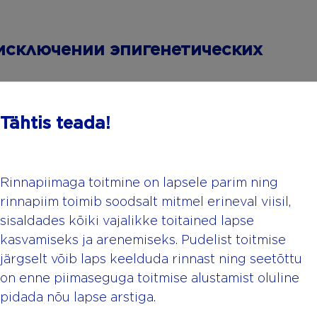
 исключении эпигенетических
евания являются наследственными,
Tähtis teada!
нетическим изменениям все более
енениях в предрасположенности,
ствие окружающих факторов на
зом, что, не вызывая изменений в
Rinnapiimaga toitmine on lapsele parim ning
 активность (так называемую
rinnapiim toimib soodsalt mitmel erineval viisil,
ых факторов, имеющих доказанные
sisaldades kõiki vajalikke toitained lapse
ные включают, например, табачный
kasvamiseks ja arenemiseks. Pudelist toitmise
е курение во время беременности, т.е.
järgselt võib laps keelduda rinnast ning seetõttu
щего табачного дыма). Это означает,
on enne piimaseguga toitmise alustamist oluline
ания будущей матери могут
pidada nõu lapse arstiga.
шить риск развития аллергии у