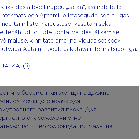
ной генетической
Klikkides allpool nuppu „Jätka”, avaneb Teile
бляйте вещества оказывающии
informatsioon Aptamil piimasegude, sealhulgas
оздействие на центральную нервную
meditsiinilistel näidustusel kasutamiseks
обратите внимание на уровень
ettenähtud toitude kohta. Valides jätkamise
võimaluse, kinnitate oma individuaalset soovi
tutvuda Aptamili poolt pakutava informatsiooniga.
JÄTKA
ебе и своем ребенке во время
ает, что беременная женщина должна
дением лечащего врача для
риутробного развития плода. Для
ргией, это, к сожалению, не
ательство в период ожидания малыша.