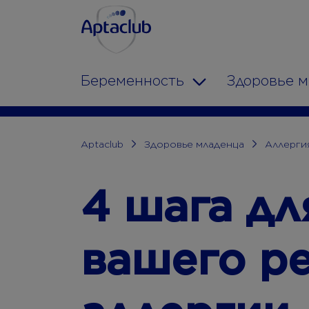
Aptaclub.ee
Skip to content
Беременность
Здоровье 
Toggle Dropdow
Aptaclub
Здоровье младенца
Аллерги
4 шага д
вашего ре