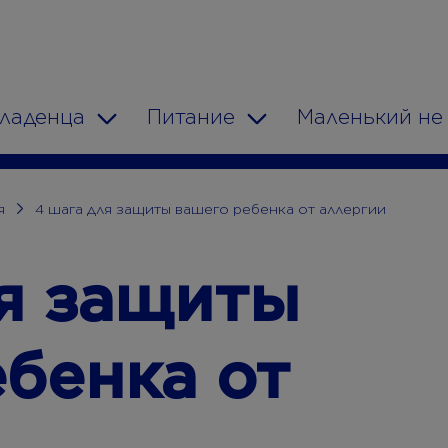
младенца
Питание
Маленький не
n
Toggle Dropdown
Toggle Dropdown
я
4 шага для защиты вашего ребенка от аллергии
ля защиты
бенка от