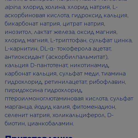
alpina
, хлорид холина, хлорид натрия, L-
аскорбиновая кислота, гидроксид кальция,
бикарбонат натрия, цитрат натрия,
инозитол, лактат железа, оксид магния,
хлорид магния, L-триптофан, сульфат цинка,
L-карнитин, DL-α- токоферола ацетат,
антиоксидант (аскорбилпальмитат),
кальция D-пантотенат, никотинамид,
карбонат кальция, сульфат меди, тиамина
гидрохлорид, ретинилацетат, рибофлавин,
пиридоксина гидрохлорид,
птероилмоноглютаминовая кислота, сульфат
марганца, йодид калия, фитоменадион,
селенит натрия, холикальциферол, D-
биотин, цианкобаламин.