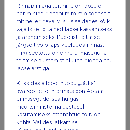
Распространитель:
SIA „Nutricia”, улица
Rinnapiimaga toitmine on lapsele
Сканстес 25, Рига, LV-1013, Латвия.
parim ning rinnapiim toimib soodsalt
mitmel erineval viisil, sisaldades kõiki
Tел.:
800 3663
vajalikke toitained lapse kasvamiseks
ja arenemiseks. Pudelist toitmise
ПОКУПАЙТЕ ТАКЖЕ В ИНТЕРНЕТ-МАГАЗИНАХ
järgselt võib laps keelduda rinnast
ning seetõttu on enne piimaseguga
toitmise alustamist oluline pidada nõu
lapse arstiga.
Klikkides allpool nuppu „Jätka”,
avaneb Teile informatsioon Aptamil
piimasegude, sealhulgas
meditsiinilistel näidustusel
Важная информация
kasutamiseks ettenähtud toitude
kohta. Valides jätkamise