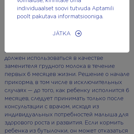
võimaluse, kinnitate oma
Материнское молоко — лучшее питание для
individuaalset soovi tutvuda Aptamili
ребенка. Оно содержит все необходимые
poolt pakutava informatsiooniga.
питательные вещества. Прежде чем
начинать давать ребенку этот продукт,
JÄTKA
проконсультируйтесь с врачом. Его следует
вводить после 6 месяцев как часть
разнообразного рациона. Продукт не
должен использоваться в качестве
заменителя грудного молока в течение
первых 6 месяцев жизни. Решение о начале
прикорма, в том числе в исключительных
случаях — до того, как ребенку исполнится 6
месяцев, следует принимать только после
консультации с врачом, исходя из
индивидуальных потребностей малыша для
здорового роста и развития. Если кормить
ребенка из бутылочки, он может отказаться