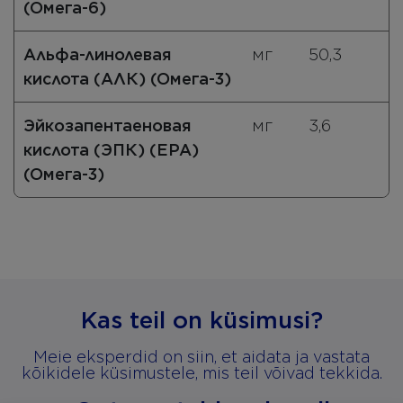
(Омега-6)
Альфа-линолевая
мг
50,3
кислота (АЛК) (Омега-3)
Эйкозапентаеновая
мг
3,6
кислота (ЭПК) (EPA)
(Омега-3)
Kas teil on küsimusi?
Meie eksperdid on siin, et aidata ja vastata
kõikidele küsimustele, mis teil võivad tekkida.