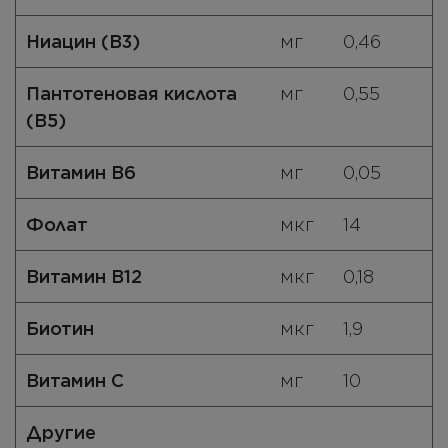
Ниацин (B3)
мг
0,46
Пантотеновая кислота
мг
0,55
(B5)
Витамин B6
мг
0,05
Фолат
мкг
14
Витамин B12
мкг
0,18
Биотин
мкг
1,9
Витамин C
мг
10
Другие