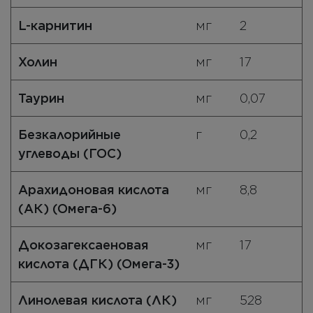
L-карнитин
мг
2
Холин
мг
17
Таурин
мг
0,07
Безкалорийные
г
0,2
углеводы (ГОС)
Арахидоновая кислота
мг
8,8
(АК) (Омега-6)
Докозагексаеновая
мг
17
кислота (ДГК) (Омега-3)
Линолевая кислота (ЛК)
мг
528