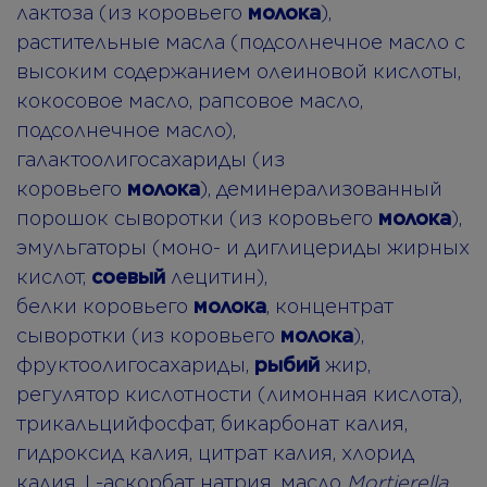
лактоза (из коровьего
молока
),
растительные масла (подсолнечное масло с
высоким содержанием олеиновой кислоты,
кокосовое масло, рапсовое масло,
подсолнечное масло),
галактоолигосахариды (из
коровьего
молока
), деминерализованный
порошок сыворотки (из коровьего
молока
),
эмульгаторы (моно- и диглицериды жирных
кислот,
соевый
лецитин),
белки коровьего
молока
, концентрат
сыворотки (из коровьего
молока
),
фруктоолигосахариды,
рыбий
жир,
регулятор кислотности (лимонная кислота),
трикальцийфосфат, бикарбонат калия,
гидроксид калия, цитрат калия, хлорид
калия, L-аскорбат натрия, масло
Mortierella