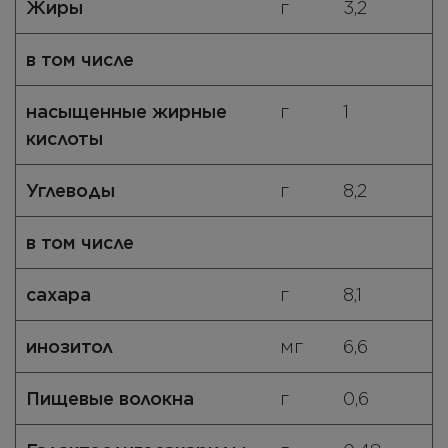
Жиры
г
3,2
в том числе
насыщенные жирные
г
1
кислоты
Углеводы
г
8,2
в том числе
сахара
г
8,1
инозитол
мг
6,6
Пищевые волокна
г
0,6