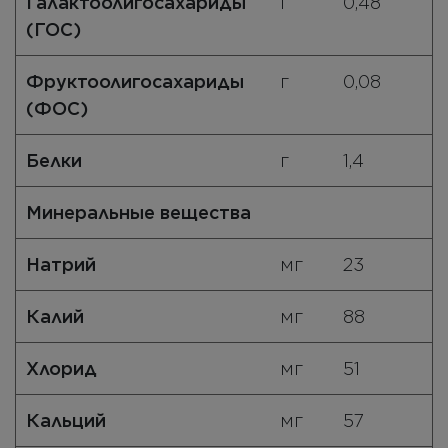
Галактоолигосахариды
г
0,48
(ГОС)
Фруктоолигосахариды
г
0,08
(ФОС)
Белки
г
1,4
Минеральные вещества
Натрий
мг
23
Калий
мг
88
Хлорид
мг
51
Кальций
мг
57