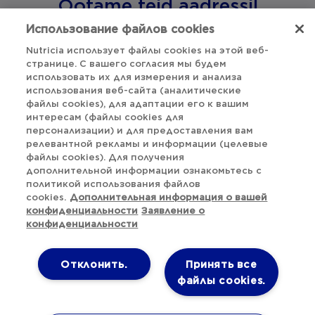
Ootame teid aadressil
aptaclub.ee@danone.com
Использование файлов cookies
Nutricia использует файлы cookies на этой веб-
странице. С вашего согласия мы будем
использовать их для измерения и анализа
Наверх
использования веб-сайта (аналитические
файлы cookies), для адаптации его к вашим
интересам (файлы cookies для
Заявление о конфиденциальности
персонализации) и для предоставления вам
релевантной рекламы и информации (целевые
файлы cookies). Для получения
Политика cookie-файлов
дополнительной информации ознакомьтесь с
политикой использования файлов
Настройки файлов cookie
cookies.
Дополнительная информация о вашей
конфиденциальности
Заявление о
Twitter
Подписывайтесь на нас:
конфиденциальности
Facebook
Instagram
Отклонить.
Принять все
файлы cookies.