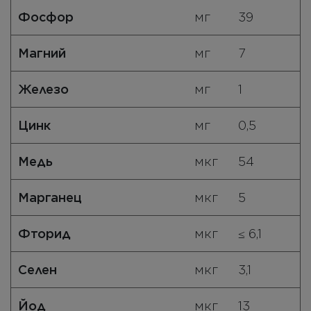
Фосфор
мг
39
Магний
мг
7
Железо
мг
1
Цинк
мг
0,5
Медь
мкг
54
Марганец
мкг
5
Фторид
мкг
≤ 6,1
Селен
мкг
3,1
Йод
мкг
13