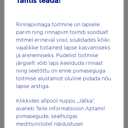
Tähtis teada!
сейчас. Независимо от того, какое у Вас
отношение к кормлению грудью, стоит
подумать и о запасных вариантах.
Rinnapiimaga toitmine on lapsele
Бюстгальтеры для кормящих грудью мам и
parim ning rinnapiim toimib soodsalt
вкладыши к ним являются лишь немногими
mitmel erineval viisil, sisaldades kõiki
из тех не очень привлекательных вещей,
vajalikke toitained lapse kasvamiseks
которые Вам будет необходимо приобрести.
ja arenemiseks. Pudelist toitmise
Если Вы не уверены, спрашивайте совета о
järgselt võib laps keelduda rinnast
том, бюстгальтер какого производителя или
ning seetõttu on enne piimaseguga
какого вида лучше выбрать.
toitmise alustamist oluline pidada nõu
lapse arstiga.
Позаботьтесь о
Klikkides allpool nuppu „Jätka”,
безопасности
avaneb Teile informatsioon Aptamil
piimasegude, sealhulgas
meditsiinilistel näidustusel
Защитить своего малыша от всего злого и