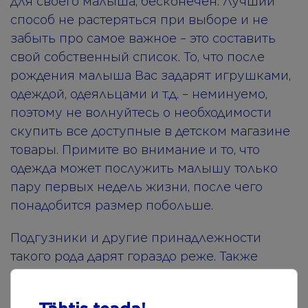
для своего малыша, бесконечен. Лучший
способ не растеряться при выборе и не
забыть про самое важное – это составить
свой собственный список. То, что после
рождения малыша Вас задарят игрушками,
одеждой, одеяльцами и т.д. – неминуемо,
поэтому не волнуйтесь о необходимости
скупить все доступные в детском магазине
товары. Примите во внимание и то, что
одежда может послужить малышу только
пару первых недель жизни, после чего
понадобится размер побольше.
Подгузники и другие принадлежности
такого рода дарят гораздо реже. Также
обычно не дарят вещи, необходимые для
питания малыша, поэтому покупайте их уже