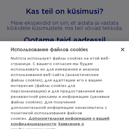
Kas teil on küsimusi?
Meie eksperdid on siin, et aidata ja vastata
kõikidele küsimustele, mis teil võivad tekkida.
Ootame teid aadressil
aptaclub.ee@danone.com
Использование файлов cookies
Nutricia использует файлы cookies на этой веб-
странице. С вашего согласия мы будем
использовать их для измерения и анализа
Наверх
использования веб-сайта (аналитические
файлы cookies), для адаптации его к вашим
интересам (файлы cookies для
Заявление о конфиденциальности
персонализации) и для предоставления вам
релевантной рекламы и информации (целевые
файлы cookies). Для получения
Политика cookie-файлов
дополнительной информации ознакомьтесь с
политикой использования файлов
Настройки файлов cookie
cookies.
Дополнительная информация о вашей
конфиденциальности
Заявление о